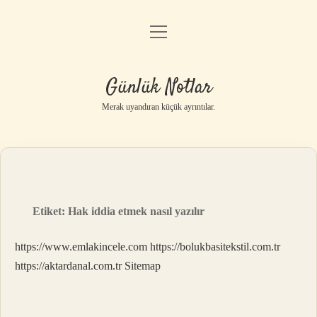
menüyü
Anasayfa
aç
Gizlilik Politikası
Günlük Notlar
Yasal Uyarı
Merak uyandıran küçük ayrıntılar.
Hakkımızda
Etiket:
Hak iddia etmek nasıl yazılır
https://www.emlakincele.com
https://bolukbasitekstil.com.tr
https://aktardanal.com.tr
Sitemap