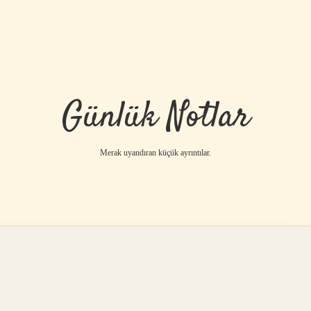
Günlük Notlar
Merak uyandıran küçük ayrıntılar.