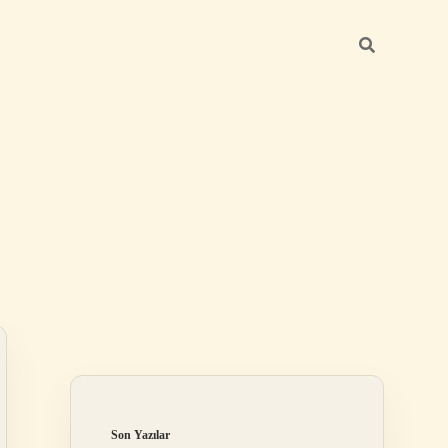
Sidebar
betci güncel
Son Yazılar