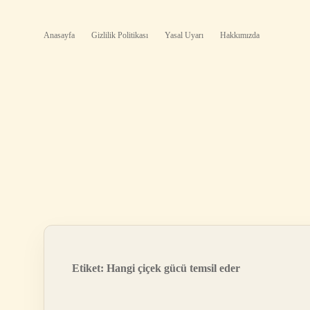
Anasayfa
Gizlilik Politikası
Yasal Uyarı
Hakkımızda
Etiket:
Hangi çiçek gücü temsil eder