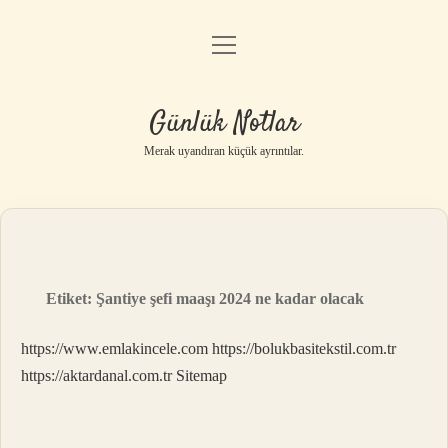
menüyü
Anasayfa
aç
Gizlilik Politikası
Günlük Notlar
Yasal Uyarı
Merak uyandıran küçük ayrıntılar.
Hakkımızda
Etiket:
Şantiye şefi maaşı 2024 ne kadar olacak
https://www.emlakincele.com
https://bolukbasitekstil.com.tr
https://aktardanal.com.tr
Sitemap