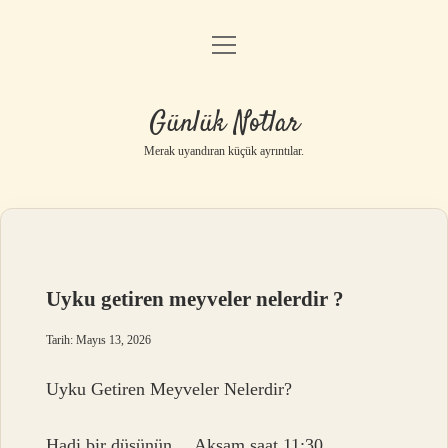
menüyü
Anasayfa
aç
Gizlilik Politikası
Günlük Notlar
Yasal Uyarı
Merak uyandıran küçük ayrıntılar.
Hakkımızda
Uyku getiren meyveler nelerdir ?
Tarih: Mayıs 13, 2026
Uyku Getiren Meyveler Nelerdir?
Hadi bir düşünün… Akşam saat 11:30,