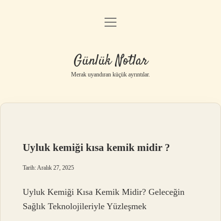
menüyü
Anasayfa
aç
Gizlilik Politikası
Günlük Notlar
Yasal Uyarı
Merak uyandıran küçük ayrıntılar.
Hakkımızda
Uyluk kemiği kısa kemik midir ?
Tarih: Aralık 27, 2025
Uyluk Kemiği Kısa Kemik Midir? Geleceğin
Sağlık Teknolojileriyle Yüzleşmek