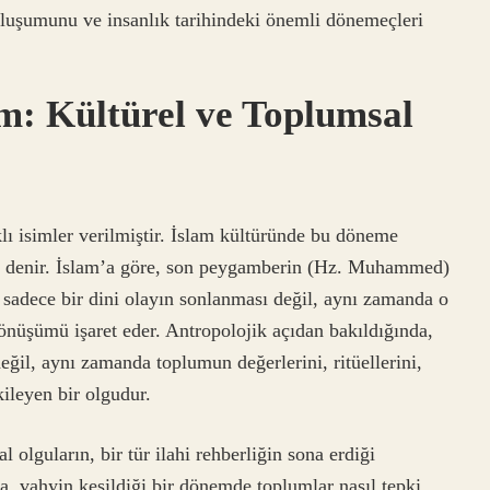
ik oluşumunu ve insanlık tarihindeki önemli dönemeçleri
m: Kültürel ve Toplumsal
lı isimler verilmiştir. İslam kültüründe bu döneme
” denir. İslam’a göre, son peygamberin (Hz. Muhammed)
, sadece bir dini olayın sonlanması değil, aynı zamanda o
nüşümü işaret eder. Antropolojik açıdan bakıldığında,
ğil, aynı zamanda toplumun değerlerini, ritüellerini,
ileyen bir olgudur.
l olguların, bir tür ilahi rehberliğin sona erdiği
a, vahyin kesildiği bir dönemde toplumlar nasıl tepki