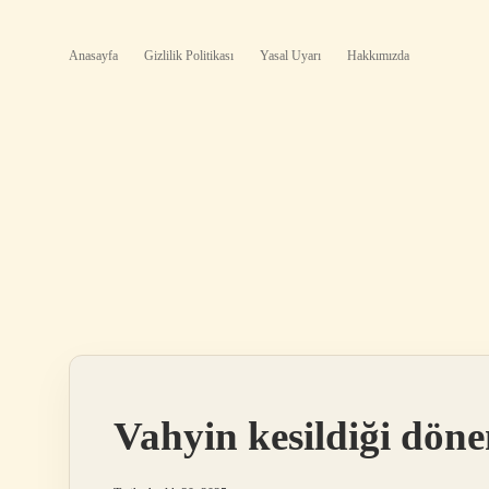
Anasayfa
Gizlilik Politikası
Yasal Uyarı
Hakkımızda
Vahyin kesildiği döne