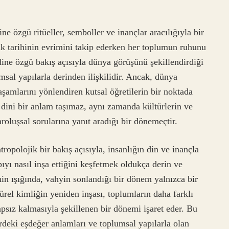
ne özgü ritüeller, semboller ve inançlar aracılığıyla bir
lık tarihinin evrimini takip ederken her toplumun ruhunu
ndine özgü bakış açısıyla dünya görüşünü şekillendirdiği
msal yapılarla derinden ilişkilidir. Ancak, dünya
şamlarını yönlendiren kutsal öğretilerin bir noktada
dini bir anlam taşımaz, aynı zamanda kültürlerin ve
roluşsal sorularına yanıt aradığı bir dönemeçtir.
opolojik bir bakış açısıyla, insanlığın din ve inançla
pıyı nasıl inşa ettiğini keşfetmek oldukça derin ve
in ışığında, vahyin sonlandığı bir dönem yalnızca bir
ürel kimliğin yeniden inşası, toplumların daha farklı
apsız kalmasıyla şekillenen bir dönemi işaret eder. Bu
erdeki eşdeğer anlamları ve toplumsal yapılarla olan