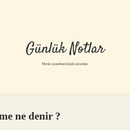
Günlük Notlar
Merak uyandıran küçük ayrıntılar.
me ne denir ?