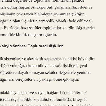
 ahlaki değerler ve toplumsal normlar bir şekilde
ları dönüşmüştür. Antropolojik çalışmalarda, ritüel ve
nüşümün çok farklı biçimlerde karşımıza çıktığını
ğa ile olan ilişkilerin sembolik olarak ifade edilmesi,
, Batı’daki bazı seküler topluluklar da, dini öğretilerin
umsal bir kimlik oluşturmuşlardır.
Vahyin Sonrası Toplumsal İlişkiler
 sistemleri ve akrabalık yapılarına da etkisi büyüktür.
rliğin yokluğu, ekonomik ve sosyal ilişkilerde yeni
 öğretilere dayalı olmayan seküler değerlerle yeniden
bağımsız, bireyselci bir yaklaşım öne çıkmıştır.
ındaki dayanışma ve sosyal bağlar daha seküler bir
teratürde, özellikle kapitalist toplumlarda, bireysel