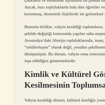
çıkarların ve ekonomik faydaların ön planda ol
Ancak, bazı topluluklarda hala dini öğretiler ve
korunmuş, ekonomik ilişkilerde ise geleneksel 
Bununla birlikte, vahyin kesildiği toplumların,
şekilde değiştiği konusunda yapılan saha araştı
Avustralya’daki Aborjin topluluklarında, inanç 
“sekülerleşme” olarak değil, yeniden şekillenen 
dönüşmüştür. Bu durum, vahyin sona ermesinin h
inşa edildiğini göstermektedir.
Kimlik ve Kültürel Gör
Kesilmesinin Toplumsal
Vahyin kesildiği dönem, kültürel kimliğin yenid