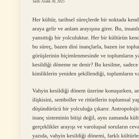
Tarih: Aralık 30, 2025
Her kültür, tarihsel süreçlerde bir noktada kendi
araya gelir ve anlam arayışına girer. Bu, insan
yansıttığı bir yolculuktur. Her bir kültürün ke
bu süreç, bazen dini inançlarla, bazen ise toplu
görüşlerinin biçimlenmesinde ve toplumların ya
kesildiği döneme ne denir? Bu kesilme, sadece 
kimliklerin yeniden şekillendiği, toplumların va
Vahyin kesildiği dönem üzerine konuşurken, antr
ilişkisini, semboller ve ritüellerin toplumsal ya
düşündürücü bir yolculuğa çıkarır. Antropolojin
inanç sisteminin bitişi değil, aynı zamanda kült
gerçeklikler arayışı ve varoluşsal soruların cev
yazıda, vahyin kesildiği dönemi, farklı kültürl