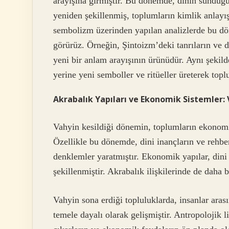
arayışına girmiştir. Bu dönemde, dinin sunduğu
yeniden şekillenmiş, toplumların kimlik anlayış
sembolizm üzerinden yapılan analizlerde bu dö
görürüz. Örneğin, Şintoizm’deki tanrıların ve do
yeni bir anlam arayışının ürünüdür. Aynı şekilde
yerine yeni semboller ve ritüeller üreterek topl
Akrabalık Yapıları ve Ekonomik Sistemler: 
Vahyin kesildiği dönemin, toplumların ekonomik
Özellikle bu dönemde, dini inançların ve rehbe
denklemler yaratmıştır. Ekonomik yapılar, dini
şekillenmiştir. Akrabalık ilişkilerinde de daha 
Vahyin sona erdiği topluluklarda, insanlar aras
temele dayalı olarak gelişmiştir. Antropolojik li