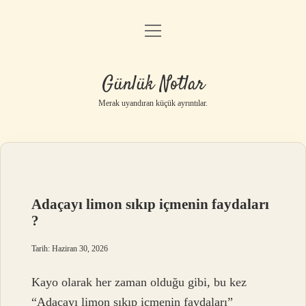
menüyü
Anasayfa
aç
Gizlilik Politikası
Günlük Notlar
Yasal Uyarı
Merak uyandıran küçük ayrıntılar.
Hakkımızda
Adaçayı limon sıkıp içmenin faydaları
?
Tarih: Haziran 30, 2026
Kayo olarak her zaman olduğu gibi, bu kez
“Adaçayı limon sıkıp içmenin faydaları”