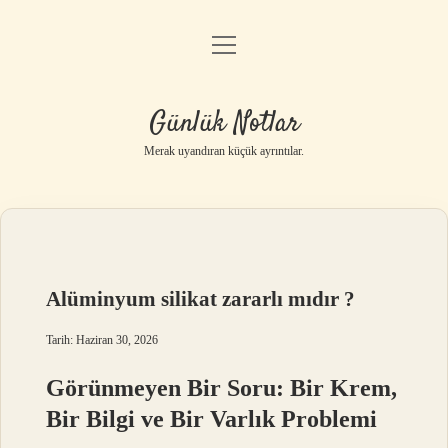
menüyü
Anasayfa
aç
Gizlilik Politikası
Günlük Notlar
Yasal Uyarı
Merak uyandıran küçük ayrıntılar.
Hakkımızda
Alüminyum silikat zararlı mıdır ?
Tarih: Haziran 30, 2026
Görünmeyen Bir Soru: Bir Krem,
Bir Bilgi ve Bir Varlık Problemi