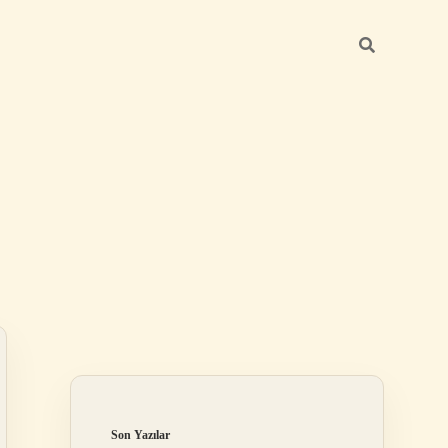
Sidebar
betci günce
Son Yazılar