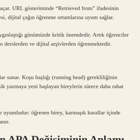
 açar. URL gösteriminde “Retrieved from” ifadesinin
si, dijital çağın öğrenme ortamlarına uyum sağlar.
ygınlaştığı günümüzde kritik önemdedir. Artık öğrenciler
o derslerden ve dijital arşivlerden öğrenmektedir.
ı
ar sunar. Koşu başlığı (running head) gerekliliğinin
emik yazmaya yeni başlayan bireylerin sürece daha rahat
e uyumludur: öğrenen birey, karmaşık kurallar içinde
anır.
en APA Değişiminin Anlamı