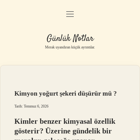
menüyü
Anasayfa
aç
Gizlilik Politikası
Günlük Notlar
Yasal Uyarı
Merak uyandıran küçük ayrıntılar.
Hakkımızda
Kimyon yoğurt şekeri düşürür mü ?
Tarih: Temmuz 6, 2026
Kimler benzer kimyasal özellik
gösterir? Üzerine gündelik bir