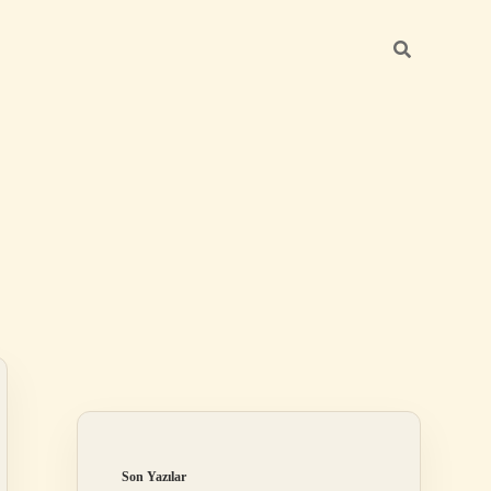
Sidebar
betci günc
Son Yazılar