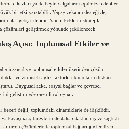
dırma cihazları ya da beyin dalgalarını optimize edebilen
büyük bir etki yaratabilir. Yapay zekanın desteğiyle,
tmalar geliştirilebilir. Yani erkeklerin stratejik
ma çözümleri geliştirmek yönünde şekillenecek.
ış Açısı: Toplumsal Etkiler ve
aha insancıl ve toplumsal etkiler üzerinden çözüm
luklar ve zihinsel sağlık faktörleri kadınların dikkati
şturur. Duygusal zekâ, sosyal bağlar ve çevresel
erini geliştirmede önemli rol oynar.
r beceri değil, toplumdaki dinamiklerle de ilişkilidir.
ıya kavuşması, bireylerin de daha odaklanmış ve sağlıklı
at arttırma çözümlerinde toplumsal bağları güçlendiren,