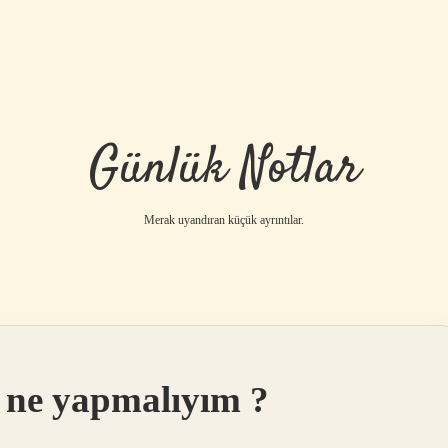
Günlük Notlar
Merak uyandıran küçük ayrıntılar.
n ne yapmalıyım ?