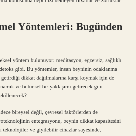
ırma konusunda hepimizi bekleyen fırsatlar ve zorluklar
emel Yöntemleri: Bugünden
neksel yöntem bulunuyor: meditasyon, egzersiz, sağlıklı
 detoks gibi. Bu yöntemler, insan beyninin odaklanma
n getirdiği dikkat dağılmalarına karşı koymak için de
namik ve bütünsel bir yaklaşımı getirecek gibi
ekillenecek?
adece bireysel değil, çevresel faktörlerden de
yoteknolojinin entegrasyonu, beynin dikkat kapasitesini
teknolojiler ve giyilebilir cihazlar sayesinde,