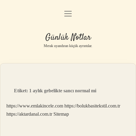
menüyü
Anasayfa
aç
Gizlilik Politikası
Günlük Notlar
Yasal Uyarı
Merak uyandıran küçük ayrıntılar.
Hakkımızda
Etiket:
1 aylık gebelikte sancı normal mi
https://www.emlakincele.com
https://bolukbasitekstil.com.tr
https://aktardanal.com.tr
Sitemap