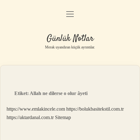
menüyü
Anasayfa
aç
Gizlilik Politikası
Günlük Notlar
Yasal Uyarı
Merak uyandıran küçük ayrıntılar.
Hakkımızda
Etiket:
Allah ne dilerse o olur âyeti
https://www.emlakincele.com
https://bolukbasitekstil.com.tr
https://aktardanal.com.tr
Sitemap