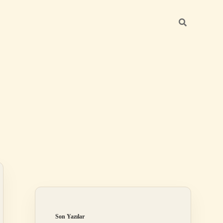
Sidebar
betci güncel
Son Yazılar