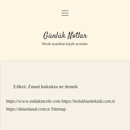
menüyü
Anasayfa
aç
Gizlilik Politikası
Günlük Notlar
Yasal Uyarı
Merak uyandıran küçük ayrıntılar.
Hakkımızda
Etiket:
Zımni hukukta ne demek
https://www.emlakincele.com
https://bolukbasitekstil.com.tr
https://aktardanal.com.tr
Sitemap