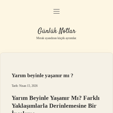
menüyü
Anasayfa
aç
Gizlilik Politikası
Günlük Notlar
Yasal Uyarı
Merak uyandıran küçük ayrıntılar.
Hakkımızda
Yarım beyinle yaşanır mı ?
Tarih: Nisan 15, 2026
Yarım Beyinle Yaşanır Mı? Farklı
Yaklaşımlarla Derinlemesine Bir